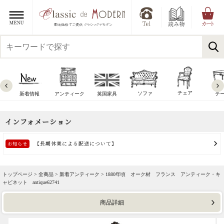
チェア
ソファ
新着情報
アンティーク
英国家具
テ
トップページ >
全商品
>
新着アンティーク
> 1880年頃 オーク材 フランス アンティーク・キ
ャビネット antique62741
商品詳細