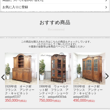
お気に入りに登録
おすすめ商品
Recommend
この商品を購入された方はこちらの商品もチェックしています。
(スクロールしてご覧いただけます)
※最新の金額等は各商品ページにてご確認ください
材
1910年頃 オーク材
1880年頃 ウォールナ
1910年頃 オーク材
1
ー
イギリス アンティー
ット材 フランス ア
フランス アンティー
ク・サイドボード
ンティーク・キャビネ
ク・キャビネット
antique80564
ット antique62803a
antique63709
ー
175,000
590,000
358,000
6
円(税込)
円(税込)
円(税込)