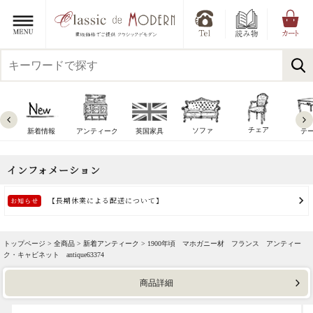
チェア
ソファ
新着情報
アンティーク
英国家具
テ
トップページ >
全商品
>
新着アンティーク
> 1900年頃 マホガニー材 フランス アンティー
ク・キャビネット antique63374
商品詳細