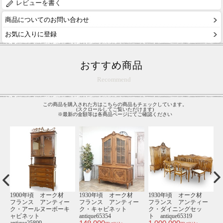
レビューを書く
商品についてのお問い合わせ
お気に入りに登録
おすすめ商品
Recommend
この商品を購入された方はこちらの商品もチェックしています。
(スクロールしてご覧いただけます)
※最新の金額等は各商品ページにてご確認ください
材
1930年頃 オーク材
1900年頃 オーク材
1930年頃 オーク材
1
ー
フランス アンティー
フランス アンティー
フランス アンティー
ク・キャビネット
ク・キャビネット
ク・キャビネット
antique65345
antique64893
antique65547
an