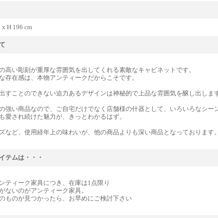
 x H 196 cm
て
の高い彫刻が重厚な雰囲気を出してくれる素敵なキャビネットです。
な存在感は、本物アンティークだからこそです。
出すことのできない迫力あるデザインは神秘的で上品な雰囲気を醸し出しま
の強い商品なので、ご自宅だけでなく店舗様の什器として、いろいろなシー
も愛され続けた魅力が、きっとわかるはず。
ズなど、使用経年上の味わいが、他の商品よりも深い商品となっております
イテムは・・・
ンティーク家具につき、在庫は1点限り
がないのがアンティーク家具。
のものが見つかったら、お早めにご検討下さい