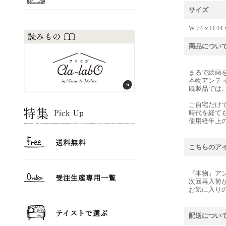
サイズ
W 74 x D 44 
商品につい
まるで絵画
本物アンテ
既製品では
ご自宅だけ
時代を経て
使用経年上
こちらのア
『本物』ア
次回再入荷
お気に入り
配送につい