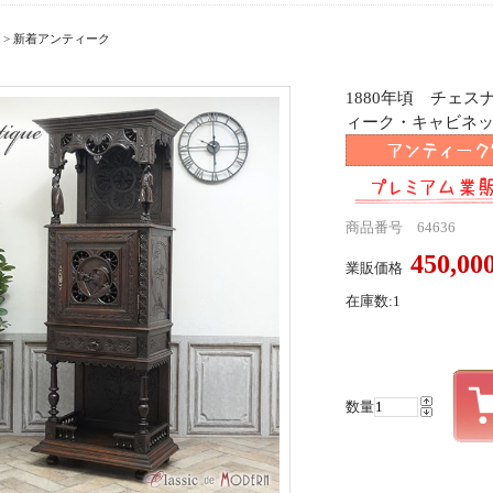
>
新着アンティーク
1880年頃 チェ
ィーク・キャビネット a
商品番号 64636
450,0
業販価格
在庫数:1
数量