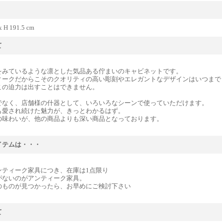
x H 191.5 cm
て
をみているような凛とした気品ある佇まいのキャビネットです。
ィークだからこそのクオリティの高い彫刻やエレガントなデザインはいつまで
この迫力は出すことはできません。
でなく、店舗様の什器として、いろいろなシーンで使っていただけます。
も愛され続けた魅力が、きっとわかるはず。
の味わいが、他の商品よりも深い商品となっております。
イテムは・・・
ンティーク家具につき、在庫は1点限り
がないのがアンティーク家具。
のものが見つかったら、お早めにご検討下さい
て