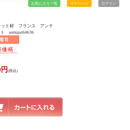
お気に入り一覧
マイページ
ログイン
スナット材 フランス アンテ
ntique64636
00円
(税込)