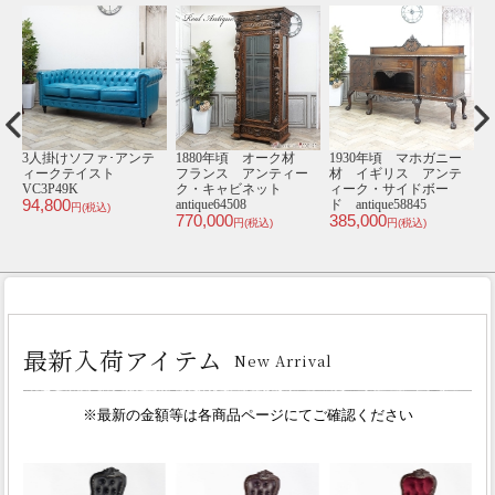
材
3人掛けソファ･アンテ
1880年頃 オーク材
1930年頃 マホガニー
1
ー
ィークテイスト
フランス アンティー
材 イギリス アンテ
キ
VC3P49K
ク・キャビネット
ィーク・サイドボー
94,800
antique64508
ド antique58845
an
円(税込)
770,000
385,000
1
円(税込)
円(税込)