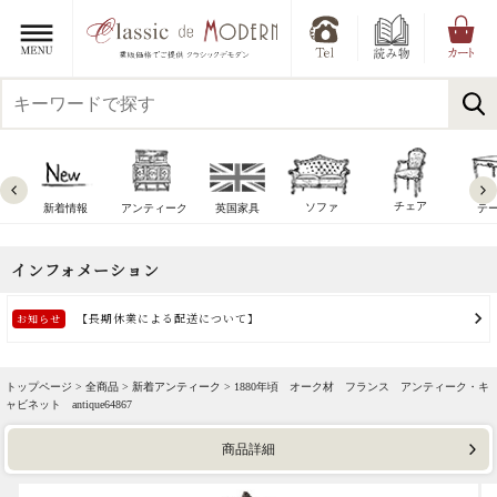
チェア
ソファ
新着情報
アンティーク
英国家具
テ
トップページ >
全商品
>
新着アンティーク
> 1880年頃 オーク材 フランス アンティーク・キ
ャビネット antique64867
商品詳細