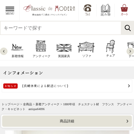
チェア
ソファ
新着情報
アンティーク
英国家具
テ
トップページ >
全商品
>
新着アンティーク
> 1880年頃 チェスナット材 フランス アンティー
ク・キャビネット antique64896
商品詳細