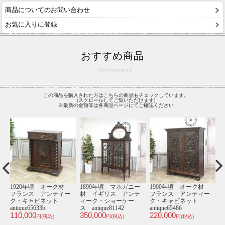
商品についてのお問い合わせ
お気に入りに登録
おすすめ商品
Recommend
この商品を購入された方はこちらの商品もチェックしています。
(スクロールしてご覧いただけます)
※最新の金額等は各商品ページにてご確認ください
材
1900年頃 オーク材
1930年頃 オーク材
1940年頃 オーク材
1
ー
フランス アンティー
フランス アンティー
フランス アンティー
ク・キャビネット
ク・キャビネット
ク・チェスト
antique65529
antique65555
antique65538a
an
390,000
68,000
49,000
7
円(税込)
円(税込)
円(税込)