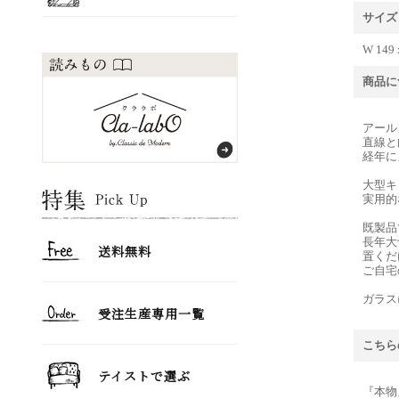
サイズ
W 149 
商品に
アール
直線と
経年に
大型キ
実用的
既製品
長年大
置くだ
ご自宅
ガラス
こちら
『本物