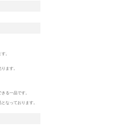
ます。
。
光ります。
できる一品です。
品となっております。