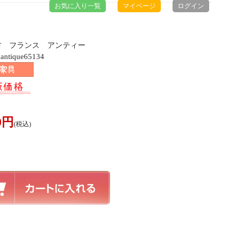
お気に入り一覧
マイページ
ログイン
ク材 フランス アンティー
ique65134
00円
(税込)