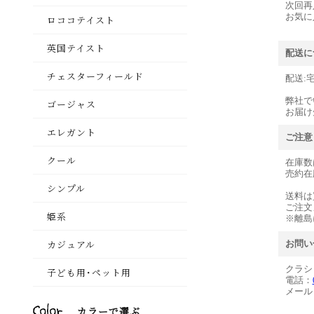
次回再
お気に
配送に
配送:
弊社で
お届け
ご注意
在庫数
売約在
送料は
ご注文
※離島
お問い
クラシ
電話：
メール