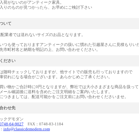
入荷がないのがアンティーク家具。
入りのものが見つかったら、お早めにご検討下さい
ついて
宅配業者では送れないサイズのお品となります。
いつも使っておりますアンティークの扱いに慣れた引越屋さんに見積もりい
先市町村名と納期を明記の上、お問い合わせください。
ください
は随時チェックしておりますが、他サイトでの販売も行っておりますので
庫切れになる場合がございます。あらかじめご了承ください。
買い物かご合計時に0円となりますが、弊社では大小さまざまな商品を扱って
メール確認後に送料を含めたご注文明細をご案内いたします。
につきましては、配送可能かをご注文前にお問い合わせくださいませ。
合わせ先
ックデモダン
0748-64-9027
FAX：0748-83-1184
：
info@classicdemodern.com