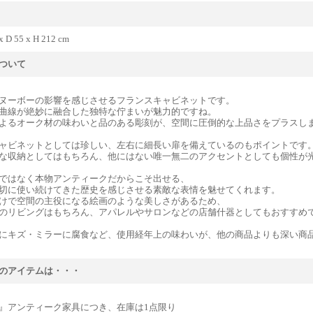
x D 55 x H 212 cm
ついて
ヌーボーの影響を感じさせるフランスキャビネットです。
曲線が絶妙に融合した独特な佇まいが魅力的ですね。
よるオーク材の味わいと品のある彫刻が、空間に圧倒的な上品さをプラスし
ャビネットとしては珍しい、左右に細長い扉を備えているのもポイントです
な収納としてはもちろん、他にはない唯一無二のアクセントとしても個性が
ではなく本物アンティークだからこそ出せる、
切に使い続けてきた歴史を感じさせる素敵な表情を魅せてくれます。
けで空間の主役になる絵画のような美しさがあるため、
のリビングはもちろん、アパレルやサロンなどの店舗什器としてもおすすめ
にキズ・ミラーに腐食など、使用経年上の味わいが、他の商品よりも深い商
のアイテムは・・・
』アンティーク家具につき、在庫は1点限り