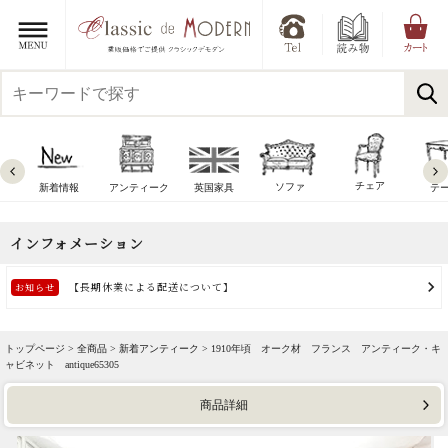
チェア
ソファ
新着情報
アンティーク
英国家具
テ
トップページ >
全商品
>
新着アンティーク
> 1910年頃 オーク材 フランス アンティーク・キ
ャビネット antique65305
商品詳細