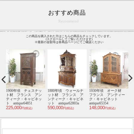
おすすめ商品
Recommend
この商品を購入された方はこちらの商品もチェックしています。
(スクロールしてご覧いただけます)
※最新の金額等は各商品ページにてご確認ください
材
1920年頃 オーク材
1900年頃 オーク材
1930年頃 オーク材
1
ー
イギリス アンティー
フランス アンティー
フランス アンティー
ク・ブックケース
ク・キャビネット
ク・キャビネット
antique81135
antique64893
antique65382
an
195,000
480,000
148,000
1
円(税込)
円(税込)
円(税込)