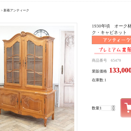
>
新着アンティーク
1930年頃 オー
ク・キャビネット ant
商品番号 65479
133,0
業販価格
在庫数:1
数量