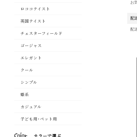
お
配
配送