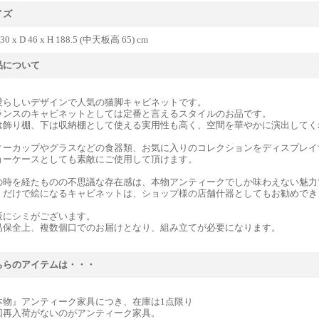
イズ
30 x D 46 x H 188.5 (中天板高 65) cm
品について
愛らしいデザインで人気の猫脚キャビネットです。
ランスのキャビネットとしては定番と言えるスタイルのお品です。
は飾り棚、下は収納棚として使える実用性も高く、空間を華やかに演出してく
ィーカップやグラスなどの食器類、お気に入りのコレクションをディスプレイ
ョーケースとしても素敵にご使用して頂けます。
の時を経たものの不思議な存在感は、本物アンティークでしか味わえない魅力
くだけで絵になるキャビネットは、ショップ様の店舗什器としてもお勧めでき
板にシミがございます。
品保全上、複数個口でのお届けとなり、組み立てが必要になります。
ちらのアイテムは・・・
本物』アンティーク家具につき、在庫は1点限り
回再入荷がないのがアンティーク家具。