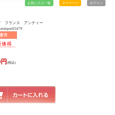
お気に入り一覧
マイページ
ログイン
ク材 フランス アンティー
ique65479
00円
(税込)