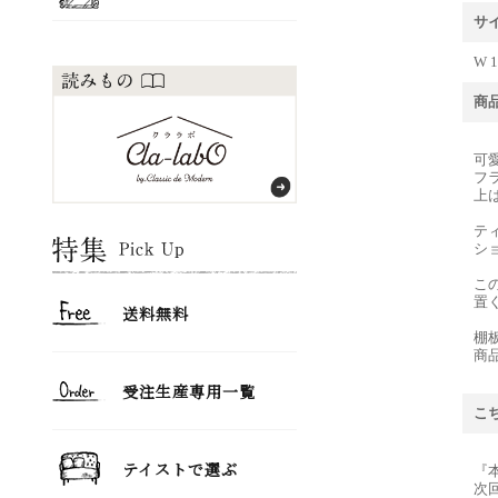
サ
W 1
商
可
フ
上
テ
シ
こ
置
棚
商
こ
『
次