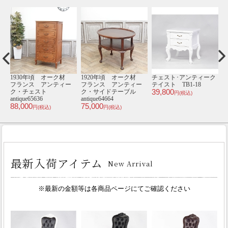
材
1930年頃 オーク材
1920年頃 オーク材
チェスト･アンティーク
1
ー
フランス アンティー
フランス アンティー
テイスト TB1-18
39,800
ク・チェスト
ク・サイドテーブル
円(税込)
antique65636
antique64664
ル
88,000
75,000
1
円(税込)
円(税込)