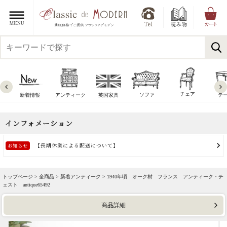
チェア
ソファ
新着情報
アンティーク
英国家具
テ
トップページ >
全商品
>
新着アンティーク
> 1940年頃 オーク材 フランス アンティーク・チ
ェスト antique65492
商品詳細