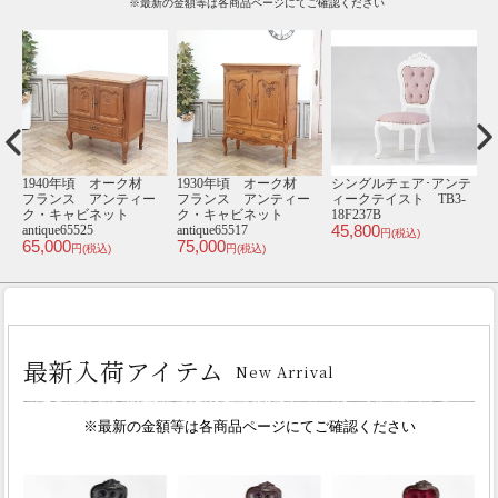
※最新の金額等は各商品ページにてご確認ください
テ
チェスト･アンティーク
シングルチェア･アンテ
シングルチェア･アンテ
1
-
テイスト TB1-18
ィークテイスト E6200-
ィークテイスト TB8-
39,800
18F279B
8P32B
V
円(税込)
34,800
46,800
4
円(税込)
円(税込)