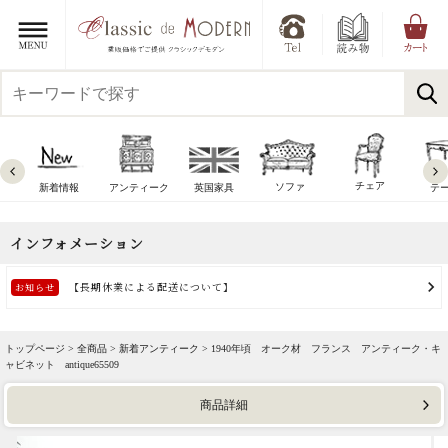
チェア
ソファ
新着情報
アンティーク
英国家具
テ
トップページ >
全商品
>
新着アンティーク
> 1940年頃 オーク材 フランス アンティーク・キ
ャビネット antique65509
商品詳細