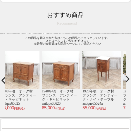
おすすめ商品
Recommend
この商品を購入された方はこちらの商品もチェックしています。
(スクロールしてご覧いただけます)
※最新の金額等は各商品ページにてご確認ください
材
1930年頃 オーク材
1930年頃 マホガニー
1930年頃 オーク材
1
ー
フランス アンティー
材 フランス アンテ
フランス アンティー
ル
ク・キャビネット
ィーク・ナイトテーブ
ク・ネストテーブル
antique65517
ル antique65607b
antique65500b
an
75,000
105,000
49,000
2
円(税込)
円(税込)
円(税込)