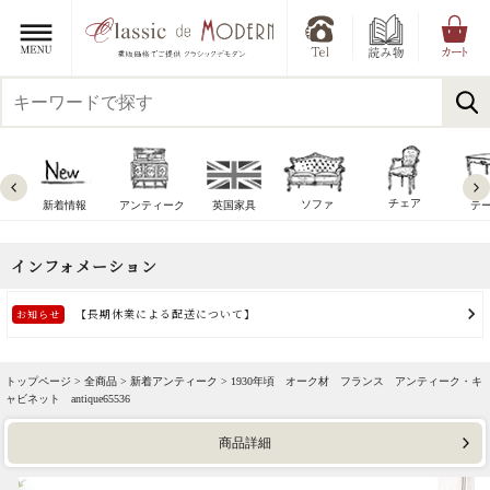
チェア
ソファ
新着情報
アンティーク
英国家具
テ
トップページ >
全商品
>
新着アンティーク
> 1930年頃 オーク材 フランス アンティーク・キ
ャビネット antique65536
商品詳細