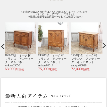
この商品を購入された方はこちらの商品もチェックしています。
(スクロールしてご覧いただけます)
※最新の金額等は各商品ページにてご確認ください
材
1930年頃 オーク材
1930年頃 オーク材
1930年頃 オーク材
ー
フランス アンティー
フランス アンティー
フランス アンティー
ク・キャビネット
ク・キャビネット
ク・チェスト
antique65536
antique65594
antique65493
a
79,000
77,000
59,000
5
円(税込)
円(税込)
円(税込)