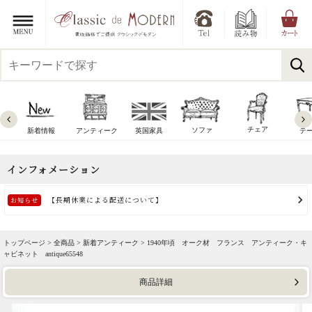
チェア
ソファ
新着情報
アンティーク
英国家具
テ
トップページ >
全商品
>
新着アンティーク
> 1940年頃 オーク材 フランス アンティーク・キ
ャビネット antique65548
商品詳細