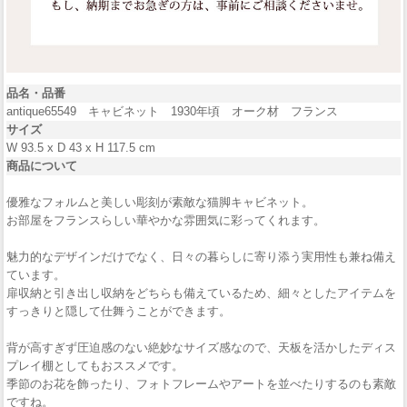
品名・品番
antique65549 キャビネット 1930年頃 オーク材 フランス
サイズ
W 93.5 x D 43 x H 117.5 cm
商品について
優雅なフォルムと美しい彫刻が素敵な猫脚キャビネット。
お部屋をフランスらしい華やかな雰囲気に彩ってくれます。
魅力的なデザインだけでなく、日々の暮らしに寄り添う実用性も兼ね備え
ています。
扉収納と引き出し収納をどちらも備えているため、細々としたアイテムを
すっきりと隠して仕舞うことができます。
背が高すぎず圧迫感のない絶妙なサイズ感なので、天板を活かしたディス
プレイ棚としてもおススメです。
季節のお花を飾ったり、フォトフレームやアートを並べたりするのも素敵
ですね。