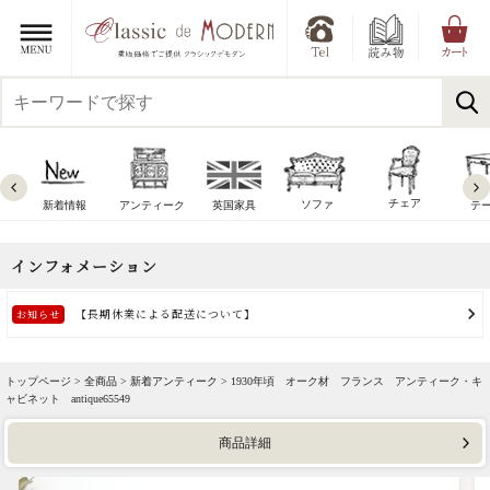
チェア
ソファ
新着情報
アンティーク
英国家具
テ
トップページ >
全商品
>
新着アンティーク
> 1930年頃 オーク材 フランス アンティーク・キ
ャビネット antique65549
商品詳細