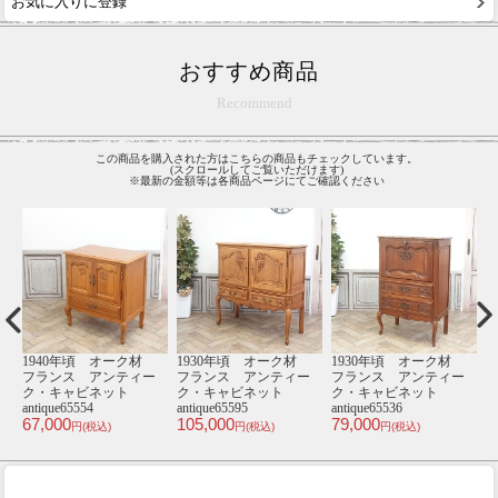
お気に入りに登録
おすすめ商品
Recommend
この商品を購入された方はこちらの商品もチェックしています。
(スクロールしてご覧いただけます)
※最新の金額等は各商品ページにてご確認ください
材
1930年頃 オーク材
1940年頃 オーク材
1930年頃 オーク材
1
ー
フランス アンティー
フランス アンティー
フランス アンティー
ク・キャビネット
ク・キャビネット
ク・キャビネット
antique65594
antique65626
antique65628
an
77,000
65,000
72,000
5
円(税込)
円(税込)
円(税込)