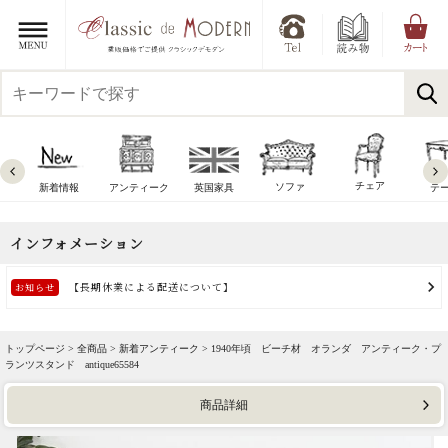
チェア
ソファ
新着情報
アンティーク
英国家具
テ
トップページ >
全商品
>
新着アンティーク
> 1940年頃 ビーチ材 オランダ アンティーク・プ
ランツスタンド antique65584
商品詳細