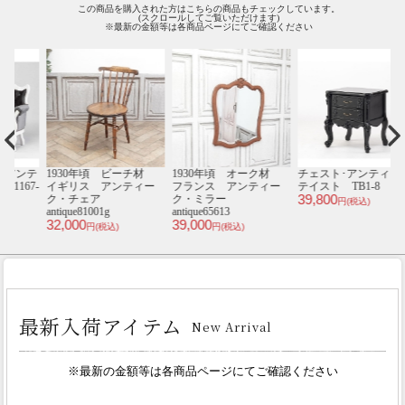
この商品を購入された方はこちらの商品もチェックしています。
(スクロールしてご覧いただけます)
※最新の金額等は各商品ページにてご確認ください
ンテ
1930年頃 ビーチ材
1930年頃 オーク材
チェスト･アンティーク
1
7-
イギリス アンティー
フランス アンティー
テイスト TB1-8
39,800
ク・チェア
ク・ミラー
円(税込)
antique81001g
antique65613
an
32,000
39,000
3
円(税込)
円(税込)