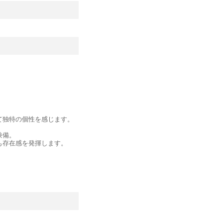
。
て独特の個性を感じます。
兼備。
も存在感を発揮します。