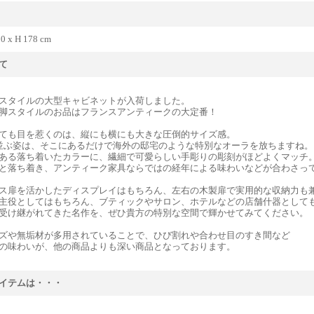
0 x H 178 cm
て
スタイルの大型キャビネットが入荷しました。
脚スタイルのお品はフランスアンティークの大定番！
ても目を惹くのは、縦にも横にも大きな圧倒的サイズ感。
並ぶ姿は、そこにあるだけで海外の邸宅のような特別なオーラを放ちますね。
ある落ち着いたカラーに、繊細で可愛らしい手彫りの彫刻がほどよくマッチ
と落ち着き、アンティーク家具ならではの経年による味わいなどが合わさっ
ス扉を活かしたディスプレイはもちろん、左右の木製扉で実用的な収納力も
主役としてはもちろん、ブティックやサロン、ホテルなどの店舗什器として
受け継がれてきた名作を、ぜひ貴方の特別な空間で輝かせてみてください。
ズや無垢材が多用されていることで、ひび割れや合わせ目のすき間など
の味わいが、他の商品よりも深い商品となっております。
イテムは・・・