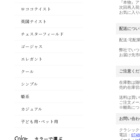
『本物』ア
次回再入荷
お気に入り
配送につい
配送:宅配
弊社でいつ
お届け先市
ご注意くだ
在庫数は随
売約在庫切
送料は買い
ご注文メー
※離島につ
お問い合わ
クラシック
電話：
0748
メール：
in