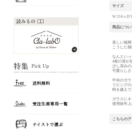
サイズ
W 216 x D 5
商品につい
美しい猫脚
こうした猫
なんといっ
4枚の扉が
少し深みの
可愛らしさ
中央のガラ
リビングの
時を越えて
ガラスにキ
使用経年上
こちらのア