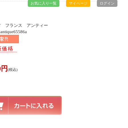
お気に入り一覧
マイページ
ログイン
ク材 フランス アンティー
ique65586a
00円
(税込)