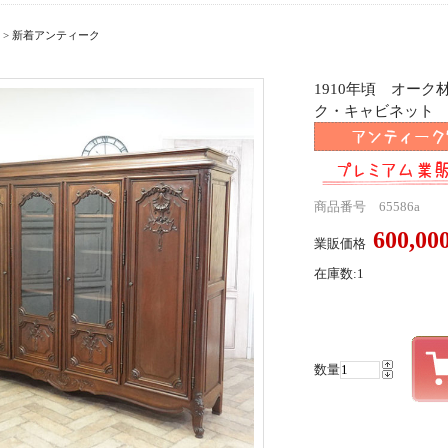
>
新着アンティーク
1910年頃 オー
ク・キャビネット ant
商品番号 65586a
600,0
業販価格
在庫数:1
数量