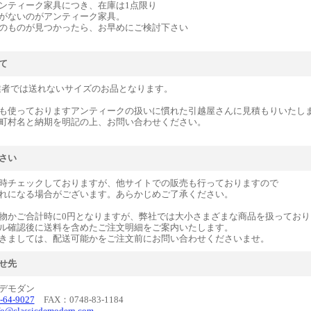
ンティーク家具につき、在庫は1点限り
がないのがアンティーク家具。
のものが見つかったら、お早めにご検討下さい
て
業者では送れないサイズのお品となります。
も使っておりますアンティークの扱いに慣れた引越屋さんに見積もりいたし
町村名と納期を明記の上、お問い合わせください。
さい
時チェックしておりますが、他サイトでの販売も行っておりますので
れになる場合がございます。あらかじめご了承ください。
物かご合計時に0円となりますが、弊社では大小さまざまな商品を扱っており
ル確認後に送料を含めたご注文明細をご案内いたします。
きましては、配送可能かをご注文前にお問い合わせくださいませ。
せ先
デモダン
-64-9027
FAX：0748-83-1184
fo@classicdemodern.com