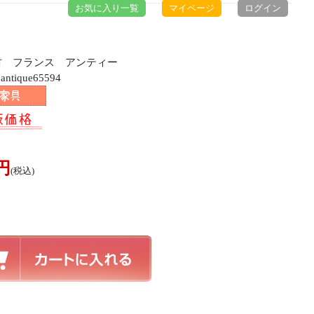
お気に入り一覧
マイページ
ログイン
ク材 フランス アンティー
ique65594
0円
(税込)