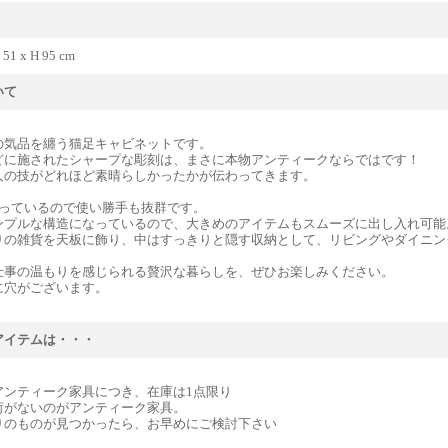
 51 x H 95 cm
いて
の気品を纏う猫足キャビネットです。
どに施されたシャープな彫刻は、まさに本物アンティークならではです！
人の技がどれほど素晴らしかったかが伝わってきます。
なっているので使い勝手も抜群です。
ンプルな構造になっているので、大きめのアイテムもスムーズに出し入れ可能
りの雑貨を天板に飾り、中はすっきりと隠す収納として、リビングやダイニン
仕事の温もりを感じられる贅沢な暮らしを、ぜひお楽しみください。
に穴がございます。
アイテムは・・・
アンティーク家具につき、在庫は1点限り
荷がないのがアンティーク家具。
りのものが見つかったら、お早めにご検討下さい