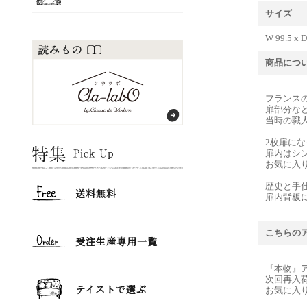
サイズ
W 99.5 x D
商品につ
フランス
扉部分な
当時の職
2枚扉に
扉内はシ
お気に入
歴史と手
扉内背板
こちらの
『本物』
次回再入
お気に入