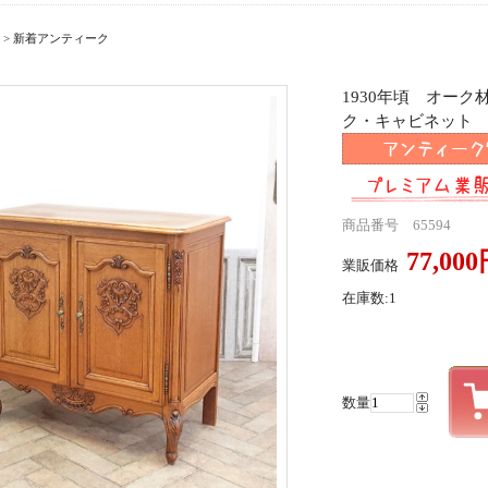
>
新着アンティーク
1930年頃 オー
ク・キャビネット ant
商品番号 65594
77,00
業販価格
在庫数:1
数量