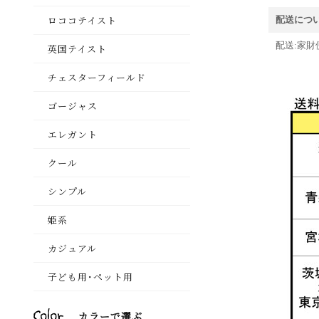
配送につ
配送:家財