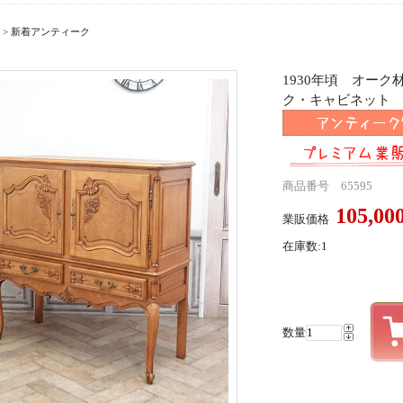
>
新着アンティーク
1930年頃 オー
ク・キャビネット ant
商品番号 65595
105,0
業販価格
在庫数:1
数量