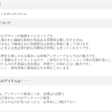
ズ
 x D 48 x H 119 cm
について
かなデザインの猫脚キャビネットです。
に施された繊細な彫刻が気品ある雰囲気を醸し出すますね。
引き出しで構成された収納部分は多様な用途に使って頂けます。
めと言える色は現代的な雰囲気の空間にも合ってくれそうです。
の歴史を感じされる風合いは本物アンティークならではの魅力です。
かく素敵なキャビネットなので、ご自宅だけでなくショップ様の店舗什器とし
経たものの不思議な存在感は、本物でしか味わえない魅力です♪
にシミ・扉内背板に構造的なすき間がございます。
らのアイテムは・・・
物』アンティーク家具につき、在庫は1点限り
再入荷がないのがアンティーク家具。
に入りのものが見つかったら、お早めにご検討下さい