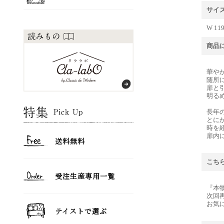
サイ
W 119
商品
華や
随所
扉と
明る
長年
とに
時を
扉内
こち
『本
次回
お気