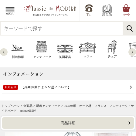
チェア
ソファ
新着情報
アンティーク
英国家具
テ
トップページ >
全商品
>
新着アンティーク
> 1930年頃 オーク材 フランス アンティーク・サ
イドボード antique65597
商品詳細