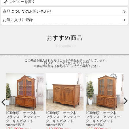
レビューを書く
商品についてのお問い合わせ
お気に入りに登録
おすすめ商品
Recommend
この商品を購入された方はこちらの商品もチェックしています。
(スクロールしてご覧いただけます)
※最新の金額等は各商品ページにてご確認ください
材
1930年頃 オーク材
1930年頃 オーク材
1930年頃 オーク材
1
ー
フランス アンティー
フランス アンティー
フランス アンティー
ク・キャビネット
ク・キャビネット
ク・キャビネット
antique65505
antique65590
antique65547
an