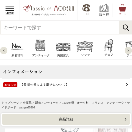
チェア
ソファ
新着情報
アンティーク
英国家具
テ
トップページ >
全商品
>
新着アンティーク
> 1930年頃 オーク材 フランス アンティーク・サ
イドボード antique65609
商品詳細