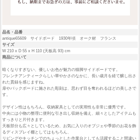
品名・品番
antique65609 サイドボード 1930年頃 オーク材 フランス
サイズ
W 210 x D 55 x H 110 (天板高 93) cm
商品について
暗くなりすぎない、優しいお色が魅力の猫脚サイドボードです。
フレンチアンティークらしい華やかさのなかに、長い歳月を経て醸し出さ
れた貫録を感じますね。
扉やバックボードに施された彫刻は、思わず目を奪われるほどの美しさで
す。
デザイン性はもちろん、収納家具としての実用性も非常に優秀です。
中央には小物の整理に便利な引き出し収納を備え、細々としたアイテムも
すっきりと片付きます。
天板部分も広々としているため、お気に入りのオブジェや季節のお花を飾
るディスプレイ棚としてはもちろん、
リビングやキッチンでのちょっとした作業台としても活躍すること間違い