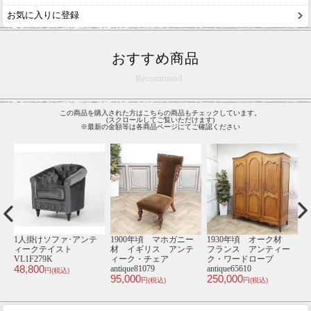
お気に入りに登録
おすすめ商品
Recommend
この商品を購入された方はこちらの商品もチェックしています。
(スクロールしてご覧いただけます)
※最新の金額等は各商品ページにてご確認ください
材
1人掛けソファ･アンテ
1900年頃 マホガニー
1930年頃 オーク材
1
ー
ィークテイスト
材 イギリス アンテ
フランス アンティー
VL1F279K
ィーク・チェア
ク・ワードローブ
48,800
antique81079
antique65610
an
円(税込)
95,000
250,000
1
円(税込)
円(税込)