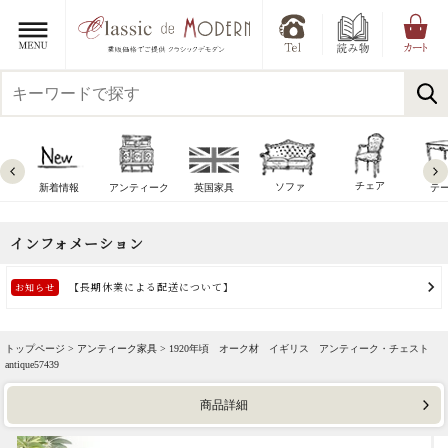
チェア
ソファ
新着情報
アンティーク
英国家具
テ
トップページ >
アンティーク家具
> 1920年頃 オーク材 イギリス アンティーク・チェスト
antique57439
商品詳細