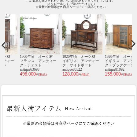
この商品を購入された方はこちらの商品もチェックしています。
(スクロールしてご覧いただけます)
※最新の金額等は各商品ページにてご確認ください
材
1900年頃 オーク材
1920年頃 オーク材
1920年頃 オーク材
1
ー
フランス アンティー
イギリス アンティー
イギリス アンティー
ク・チェスト
ク・サイドボード
ク・ブックケース
antique63698
antique80522
antique81092
an
498,000
128,000
155,000
1
円(税込)
円(税込)
円(税込)