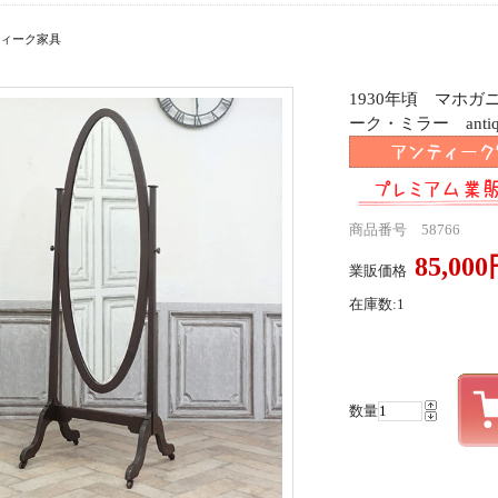
ィーク家具
1930年頃 マホ
ーク・ミラー antiqu
商品番号 58766
85,00
業販価格
在庫数:1
数量