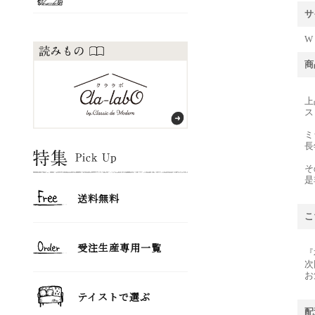
サ
W 
商
上
ス
ミ
長
そ
是
こ
『
次
お
配