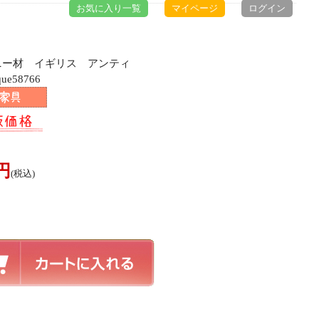
お気に入り一覧
マイページ
ログイン
ガニー材 イギリス アンティ
e58766
0円
(税込)