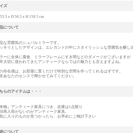
イズ
55.5 x D 50.5 x H 159.5 cm
品について
品な雰囲気のシュバルミラーです。
ッキリとしたデザインは、エレガントの中にスタイリッシュな雰囲気を醸し
ラーに全体に腐食、ミラーフレームにすき間などのダメージがございますが
年大切に使われてきたアンティークならではの魅力とも言えますよね。
の存在感は、お部屋に置くだけで特別な空間を作ってくれるはずです。
非あなたのセンスで輝かせてみてください。
ちらのアイテムは・・・
本物』アンティーク家具につき、在庫は1点限り
回再入荷がないのがアンティーク家具。
気に入りのものが見つかったら、お早めにご検討下さい
送について