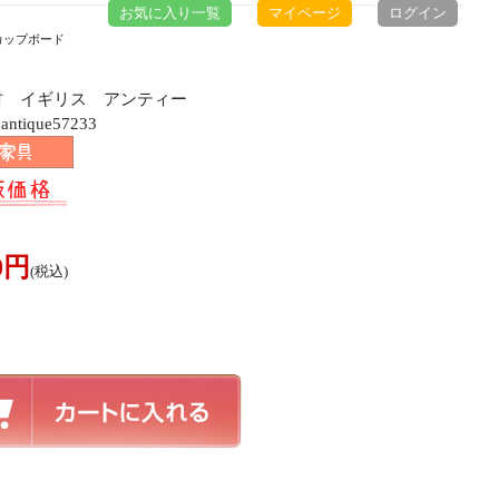
お気に入り一覧
マイページ
ログイン
カップボード
ク材 イギリス アンティー
ique57233
00円
(税込)