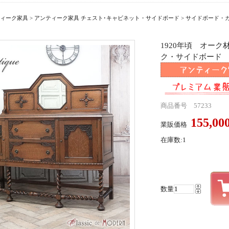
ィーク家具
>
アンティーク家具 チェスト･キャビネット・サイドボード
>
サイドボード・
1920年頃 オー
ク・サイドボード ant
商品番号 57233
155,0
業販価格
在庫数:1
数量