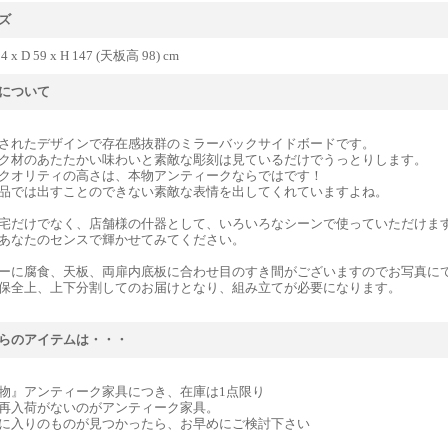
ズ
4 x D 59 x H 147 (天板高 98) cm
について
されたデザインで存在感抜群のミラーバックサイドボードです。
ク材のあたたかい味わいと素敵な彫刻は見ているだけでうっとりします。
クオリティの高さは、本物アンティークならではです！
品では出すことのできない素敵な表情を出してくれていますよね。
宅だけでなく、店舗様の什器として、いろいろなシーンで使っていただけま
あなたのセンスで輝かせてみてください。
ーに腐食、天板、両扉内底板に合わせ目のすき間がございますのでお写真に
保全上、上下分割してのお届けとなり、組み立てが必要になります。
らのアイテムは・・・
物』アンティーク家具につき、在庫は1点限り
再入荷がないのがアンティーク家具。
に入りのものが見つかったら、お早めにご検討下さい