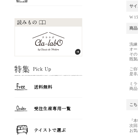
サイ
W 15
商品
洗練
オー
その
既製
ご自
是非
ミラ
商品
こち
『本
次回
お気