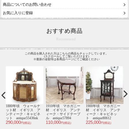
商品についてのお問い合わせ
お気に入りに登録
おすすめ商品
Recommend
この商品を購入された方はこちらの商品もチェックしています。
(スクロールしてご覧いただけます)
※最新の金額等は各商品ページにてご確認ください
ッ
1880年頃 ウォールナ
1910年頃 マホガニー
1900年頃 マホガニー
ン
ット材 イギリス ア
材 イギリス アンテ
材 イギリス アンテ
ク
ッ
ンティーク・キャビネ
ィーク・サイドテーブ
ィーク・キャビネッ
5
2
ット antique55436nk
ル antique57894
ト antique80612
290,000
110,000
225,000
円(税込)
円(税込)
円(税込)