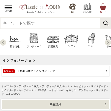
チェア
ソファ
新着情報
アンティーク
英国家具
テ
トップページ >
アンティーク家具
>
アンティーク家具 チェスト･キャビネット・サイドボード
>
サイドボード・カップボード
> 1930年頃 マホガニー材 イギリス アンティーク・サイドボー
ド antique58845
商品詳細