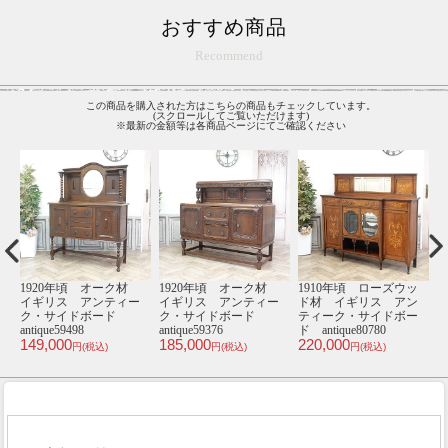
おすすめ商品
Recommend
この商品を購入された方はこちらの商品もチェックしています。
(スクロールしてご覧いただけます)
※最新の金額等は各商品ページにてご確認ください
ローズウッ
1920年頃 オーク材
1950年頃 オーク材
1920年頃 オー
ス アン
イギリス アンティー
イギリス アンティー
イギリス アンテ
イドボー
ク・サイドボード
ク・ブックケース
ク・サイドボー
780
antique80533
antique80885
antique80157
110,000
135,000
195,000
込)
円(税込)
円(税込)
円(税込)