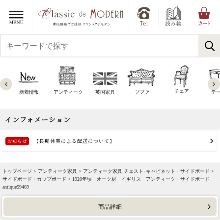
チェア
ソファ
新着情報
アンティーク
英国家具
テ
トップページ >
アンティーク家具
>
アンティーク家具 チェスト･キャビネット・サイドボード
>
サイドボード・カップボード
> 1920年頃 オーク材 イギリス アンティーク・サイドボード
antique59469
商品詳細