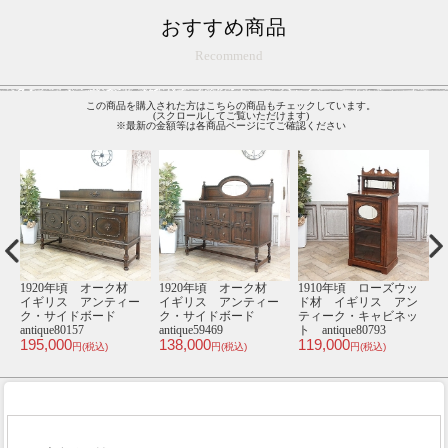
おすすめ商品
Recommend
この商品を購入された方はこちらの商品もチェックしています。
(スクロールしてご覧いただけます)
※最新の金額等は各商品ページにてご確認ください
材
1910年頃 ローズウッ
1920年頃 オーク材
1920年頃 オーク材
1
ー
ド材 イギリス アン
イギリス アンティー
イギリス アンティー
ティーク・キャビネッ
ク・サイドボード
ク・ブックケース
ト antique80793
antique80533
antique81092
ト
119,000
110,000
155,000
1
円(税込)
円(税込)
円(税込)