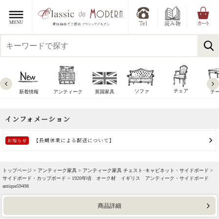
チェア
ソファ
新着情報
アンティーク
英国家具
テ
トップページ >
アンティーク家具
>
アンティーク家具 チェスト･キャビネット・サイドボード
>
サイドボード・カップボード
> 1920年頃 オーク材 イギリス アンティーク・サイドボード
antique59498
商品詳細