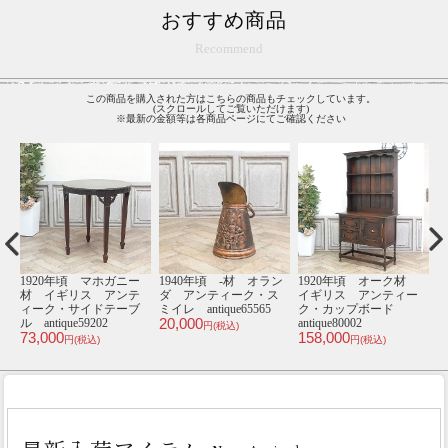
おすすめ商品
Recommend
この商品を購入された方はこちらの商品もチェックしています。
(スクロールしてご覧いただけます)
※最新の金額等は各商品ページにてご確認ください
920年頃 オーク材
1930年頃 オーク材
1920年頃 オーク材
本革3
イギリス アンティー
フランス アンティー
イギリス アンティー
ンティ
ク・カップボード
ク・ワードローブ
ク・サイドテーブル
VC3L9
189,0
tique80002
antique65640
antique80259
58,000
195,000
57,000
円(税込)
円(税込)
円(税込)