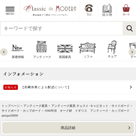
チェア
ソファ
新着情報
アンティーク
英国家具
テ
トップページ >
アンティーク家具
>
アンティーク家具 チェスト･キャビネット・サイドボード
>
サイドボード・カップボード
> 1940年頃 オーク材 イギリス アンティーク・カップボード
antique59690
商品詳細