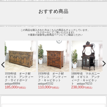
おすすめ商品
Recommend
この商品を購入された方はこちらの商品もチェックしています。
(スクロールしてご覧いただけます)
※最新の金額等は各商品ページにてご確認ください
ー
1910年頃 オーク材
1920年頃 オーク材
1940年頃 オーク材
1
テ
フランス アンティー
イギリス アンティー
イギリス アンティー
ク・キャビネット
ク・サイドボード
ク・サイドボード
antique65094
antique80157
antique81081
an
298,000
195,000
250,000
1
円(税込)
円(税込)
円(税込)