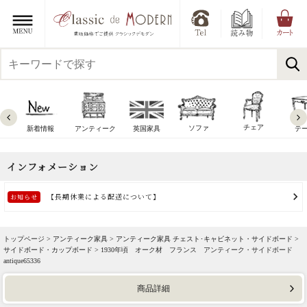
チェア
ソファ
新着情報
アンティーク
英国家具
テ
トップページ >
アンティーク家具
>
アンティーク家具 チェスト･キャビネット・サイドボード
>
サイドボード・カップボード
> 1930年頃 オーク材 フランス アンティーク・サイドボード
antique65336
商品詳細