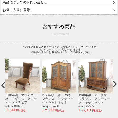
商品についてのお問い合わせ
お気に入りに登録
おすすめ商品
Recommend
この商品を購入された方はこちらの商品もチェックしています。
(スクロールしてご覧いただけます)
※最新の金額等は各商品ページにてご確認ください
材
1930年頃 オーク材
カウンターチェア･アン
1940年頃 オーク材
ー
フランス アンティー
ティークテイスト
イギリス アンティー
ク・ワードローブ
ST9005-B-10P58B
ク・サイドボード
39,800
antique65610
antique81081
円(税込)
250,000
250,000
円(税込)
円(税込)