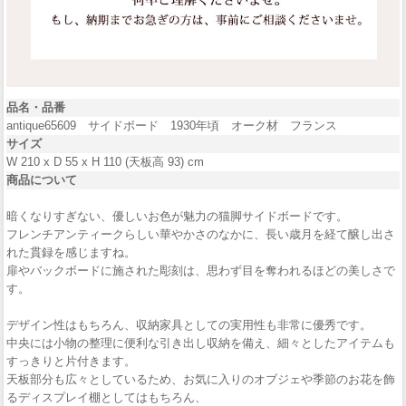
品名・品番
antique65609 サイドボード 1930年頃 オーク材 フランス
サイズ
W 210 x D 55 x H 110 (天板高 93) cm
商品について
暗くなりすぎない、優しいお色が魅力の猫脚サイドボードです。
フレンチアンティークらしい華やかさのなかに、長い歳月を経て醸し出さ
れた貫録を感じますね。
扉やバックボードに施された彫刻は、思わず目を奪われるほどの美しさで
す。
デザイン性はもちろん、収納家具としての実用性も非常に優秀です。
中央には小物の整理に便利な引き出し収納を備え、細々としたアイテムも
すっきりと片付きます。
天板部分も広々としているため、お気に入りのオブジェや季節のお花を飾
るディスプレイ棚としてはもちろん、