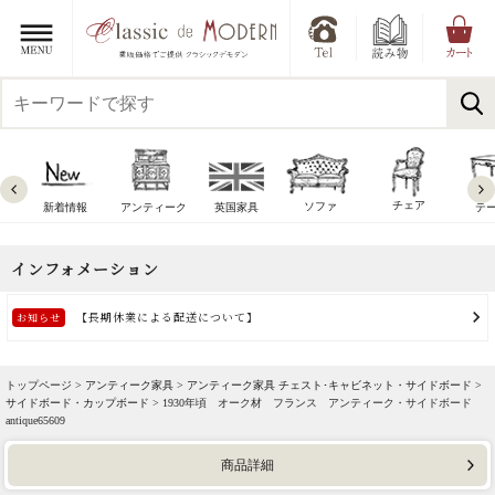
チェア
ソファ
新着情報
アンティーク
英国家具
テ
トップページ >
アンティーク家具
>
アンティーク家具 チェスト･キャビネット・サイドボード
>
サイドボード・カップボード
> 1930年頃 オーク材 フランス アンティーク・サイドボード
antique65609
商品詳細