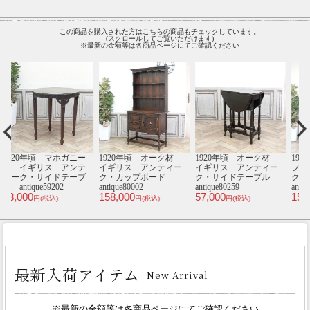
この商品を購入された方はこちらの商品もチェックしています。
(スクロールしてご覧いただけます)
※最新の金額等は各商品ページにてご確認ください
材
1920年頃 オーク材
1910年頃 マホガニー
1920年頃 オーク材
1
ー
フランス アンティー
材 イギリス アンテ
フランス アンティー
ル
ク・キャビネット
ィーク・コールボック
ク・ナイトテーブル
antique70490
ス antique80694
antique64820b
an
155,000
77,000
155,000
7
円(税込)
円(税込)
円(税込)