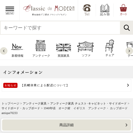
チェア
ソファ
新着情報
アンティーク
英国家具
テ
トップページ >
アンティーク家具
>
アンティーク家具 チェスト･キャビネット・サイドボード
>
サイドボード・カップボード
> 1940年頃 オーク材 イギリス アンティーク・ カップボード
antique70233
商品詳細