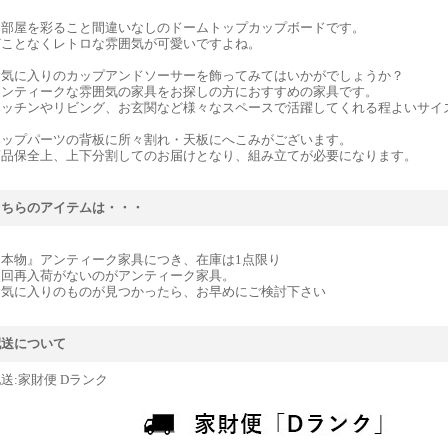
お部屋を彩ること間違いなしのドームトップカップボードです。
どことなくレトロな雰囲気が可愛いですよね。
お気に入りのカップアンドソーサーを飾ってみてはいかがでしょうか？
アンティークな雰囲気の家具をお探しの方におすすめの家具です。
キッチンやリビング、お玄関など様々なスペースで活躍してくれる程よいサイ
トップパーツの背板に所々割れ・天板にへこみがございます。
商品保全上、上下分割してのお届けとなり、組み立てが必要になります。
こちらのアイテムは・・・
『本物』アンティーク家具につき、在庫は1点限り
次回再入荷がないのがアンティーク家具。
お気に入りのものが見つかったら、お早めにご検討下さい
配送について
送:家財便 Dランク