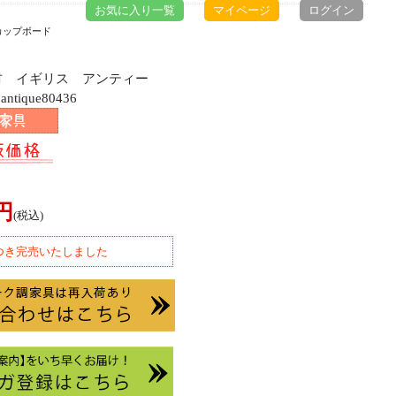
お気に入り一覧
マイページ
ログイン
カップボード
ム材 イギリス アンティー
ique80436
0円
(税込)
つき完売いたしました