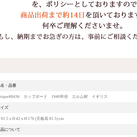
品名・品番
ntique80436 カップボード 1940年頃 エルム材 イギリス
サイズ
 91.5 x D 42 x H 176 (天板高 81.5) cm
商品について