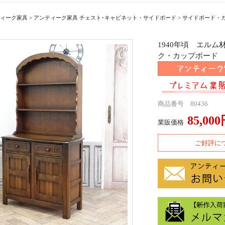
ィーク家具
>
アンティーク家具 チェスト･キャビネット・サイドボード
>
サイドボード・
1940年頃 エル
ク・カップボード ant
商品番号 80436
85,00
業販価格
ご好評に