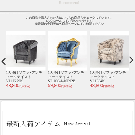
Recommend
この商品を購入された方はこちらの商品もチェックしています。
(スクロールしてご覧いただけます)
※最新の金額等は各商品ページにてご確認ください
テ
1人掛けソファ･アンテ
1人掛けソファ･アンテ
1人掛けソファ･アンテ
1
0-
ィークテイスト
ィークテイスト
ィークテイスト
VL1F279K
ST1008-1-10F92B
VL1F84K
S
48,800
99,800
48,800
9
円(税込)
円(税込)
円(税込)