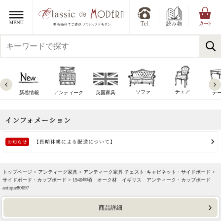
チェア
ソファ
新着情報
アンティーク
英国家具
テ
トップページ >
アンティーク家具
>
アンティーク家具 チェスト･キャビネット・サイドボード
>
サイドボード・カップボード
> 1940年頃 オーク材 イギリス アンティーク・カップボード
antique80697
商品詳細