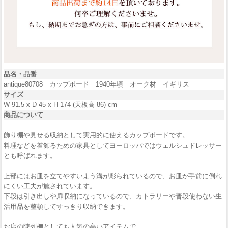
品名・品番
antique80708 カップボード 1940年頃 オーク材 イギリス
サイズ
W 91.5 x D 45 x H 174 (天板高 86) cm
商品について
飾り棚や見せる収納として実用的に使えるカップボードです。
料理などを着飾るための家具としてヨーロッパではウェルシュドレッサー
とも呼ばれます。
上部にはお皿を立てやすいよう溝が彫られているので、お皿が手前に倒れ
にくい工夫が施されています。
下段は引き出しや扉収納になっているので、カトラリーや普段使わない生
活用品を整頓してすっきり収納できます。
お店の陳列棚としても人気の高いアイテムで、