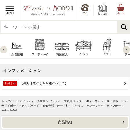
チェア
ソファ
新着情報
アンティーク
英国家具
テ
トップページ >
アンティーク家具
>
アンティーク家具 チェスト･キャビネット・サイドボード
>
サイドボード・カップボード
> 1940年頃 オーク材 イギリス アンティーク・カップボード
antique80708
商品詳細