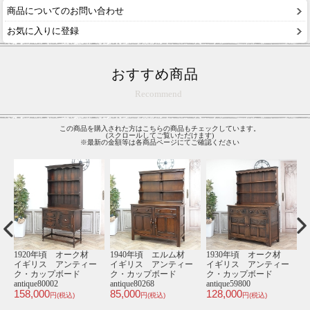
商品についてのお問い合わせ
お気に入りに登録
おすすめ商品
Recommend
この商品を購入された方はこちらの商品もチェックしています。
(スクロールしてご覧いただけます)
※最新の金額等は各商品ページにてご確認ください
材
1920年頃 オーク材
1940年頃 エルム材
1930年頃 オーク材
1
ー
イギリス アンティー
イギリス アンティー
イギリス アンティー
ク・カップボード
ク・カップボード
ク・カップボード
antique80002
antique80268
antique59800
ッ
158,000
85,000
128,000
9
円(税込)
円(税込)
円(税込)