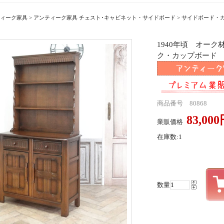
ィーク家具
>
アンティーク家具 チェスト･キャビネット・サイドボード
>
サイドボード・
1940年頃 オー
ク・カップボード ant
商品番号 80868
83,00
業販価格
在庫数:1
数量