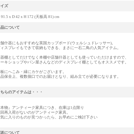
サイズ
 91.5 x D 42 x H 172 (天板高 81) cm
商品について
舗什器にもおすすめな英国カップボード(ウェルシュドレッサー)。
ディスプレイもできて収納もできる、まさに一石二鳥の人気アイテム。
食器棚としてだけでなく本棚や店舗什器としても使っていただけますので、
ケーキショップやパン屋さんなどのディスプレイ棚としてもオススメです。
天板にへこみ・縁にカケがございます。
商品保全上、複数個口でのお届けとなり、組み立てが必要になります。
こちらのアイテムは・・・
『本物』アンティーク家具につき、在庫は1点限り
次回再入荷がないのがアンティーク家具。
お気に入りのものが見つかったら、お早めにご検討下さい
配送について