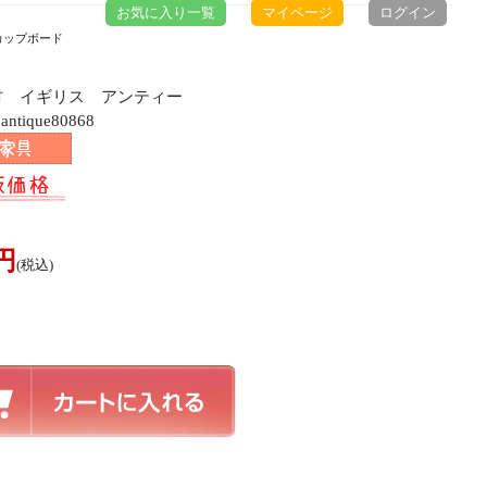
お気に入り一覧
マイページ
ログイン
カップボード
ク材 イギリス アンティー
ique80868
0円
(税込)