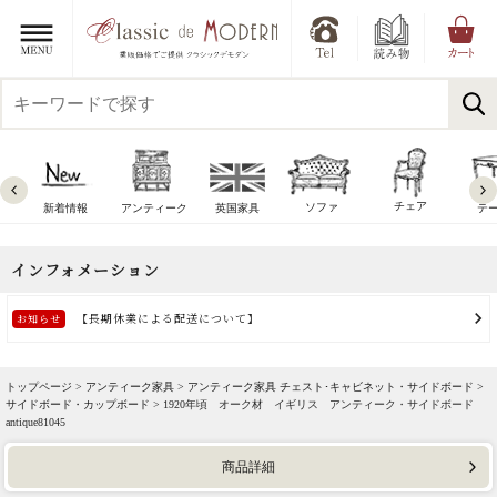
チェア
ソファ
新着情報
アンティーク
英国家具
テ
トップページ >
アンティーク家具
>
アンティーク家具 チェスト･キャビネット・サイドボード
>
サイドボード・カップボード
> 1920年頃 オーク材 イギリス アンティーク・サイドボード
antique81045
商品詳細