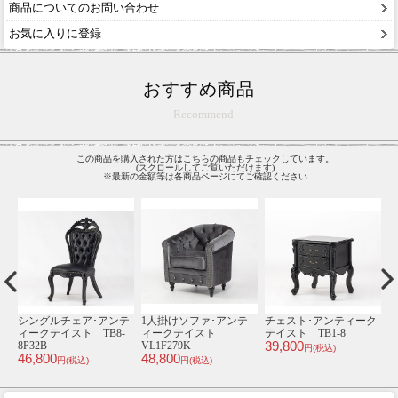
商品についてのお問い合わせ
お気に入りに登録
おすすめ商品
Recommend
この商品を購入された方はこちらの商品もチェックしています。
(スクロールしてご覧いただけます)
※最新の金額等は各商品ページにてご確認ください
テ
シングルチェア･アンテ
1人掛けソファ･アンテ
チェスト･アンティーク
-
ィークテイスト TB8-
ィークテイスト
テイスト TB1-8
ィ
39,800
8P32B
VL1F279K
1
円(税込)
46,800
48,800
4
円(税込)
円(税込)