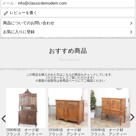
メール：
info@classicdemodern.com
レビューを書く
商品についてのお問い合わせ
お気に入りに登録
おすすめ商品
Recommend
この商品を購入された方はこちらの商品もチェックしています。
(スクロールしてご覧いただけます)
※最新の金額等は各商品ページにてご確認ください
00年頃 オーク材
1930年頃 オーク材
1930年頃 オーク材
1930年
ンス アンティー
フランス アンティー
フランス アンティー
フランス