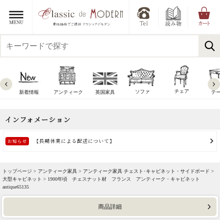
チェア
ソファ
新着情報
アンティーク
英国家具
テ
トップページ >
アンティーク家具
>
アンティーク家具 チェスト･キャビネット・サイドボード
>
大型キャビネット
> 1900年頃 チェスナット材 フランス アンティーク・キャビネット
antique65135
商品詳細