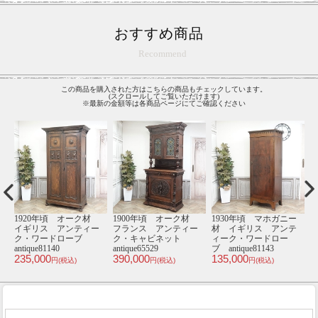
おすすめ商品
Recommend
この商品を購入された方はこちらの商品もチェックしています。
(スクロールしてご覧いただけます)
※最新の金額等は各商品ページにてご確認ください
材
1920年頃 オーク材
1900年頃 オーク材
1930年頃 マホガニー
1
ー
イギリス アンティー
フランス アンティー
材 イギリス アンテ
ク・ワードローブ
ク・キャビネット
ィーク・ワードロー
antique81140
antique65529
ブ antique81143
an
235,000
390,000
135,000
1
円(税込)
円(税込)
円(税込)