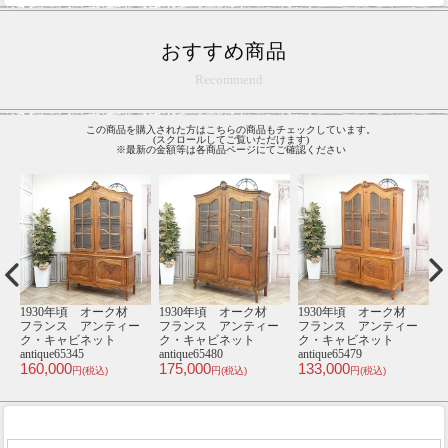
おすすめ商品
Recommend
この商品を購入された方はこちらの商品もチェックしています。
(スクロールしてご覧いただけます)
※最新の金額等は各商品ページにてご確認ください
材
1910年頃 オーク材
1930年頃 オーク材
1930年頃 オーク材
1
ー
フランス アンティー
フランス アンティー
フランス アンティー
ク・キャビネット
ク・キャビネット
ク・キャビネット
antique65305
antique65505
antique65497
an
490,000
175,000
160,000
1
円(税込)
円(税込)
円(税込)