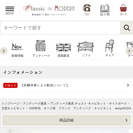
チェア
ソファ
新着情報
アンティーク
英国家具
テ
トップページ >
アンティーク家具
>
アンティーク家具 チェスト･キャビネット・サイドボード
>
大型キャビネット
> 1930年頃 オーク材 フランス アンティーク・キャビネット antique65354
商品詳細