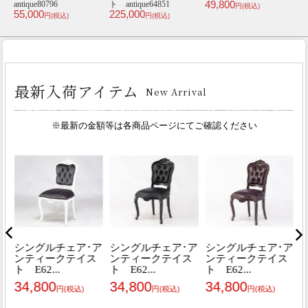
49,800
antique80796
ト antique64851
ス
円(税込)
55,000
225,000
3
円(税込)
円(税込)