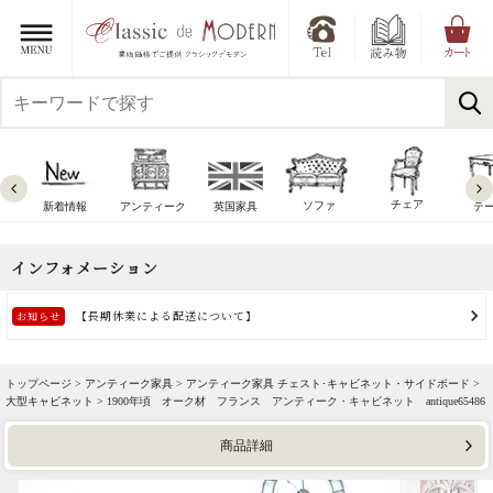
チェア
ソファ
新着情報
アンティーク
英国家具
テ
トップページ >
アンティーク家具
>
アンティーク家具 チェスト･キャビネット・サイドボード
>
大型キャビネット
> 1900年頃 オーク材 フランス アンティーク・キャビネット antique65486
商品詳細