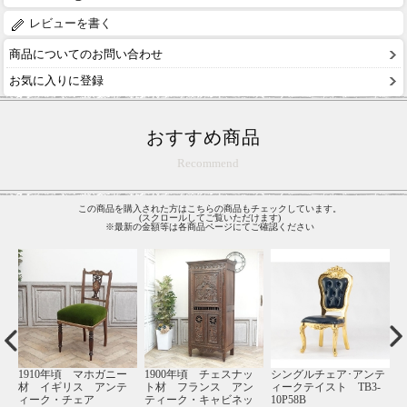
レビューを書く
商品についてのお問い合わせ
お気に入りに登録
おすすめ商品
Recommend
この商品を購入された方はこちらの商品もチェックしています。
(スクロールしてご覧いただけます)
※最新の金額等は各商品ページにてご確認ください
材
1910年頃 マホガニー
1900年頃 チェスナッ
シングルチェア･アンテ
1
ー
材 イギリス アンテ
ト材 フランス アン
ィークテイスト TB3-
ィーク・チェア
ティーク・キャビネッ
10P58B