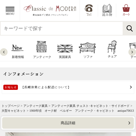
チェア
ソファ
新着情報
アンティーク
英国家具
テ
トップページ >
アンティーク家具
>
アンティーク家具 チェスト･キャビネット・サイドボード
>
大型キャビネット
> 1900年頃 オーク材 ベルギー アンティーク・キャビネット antique70613
商品詳細