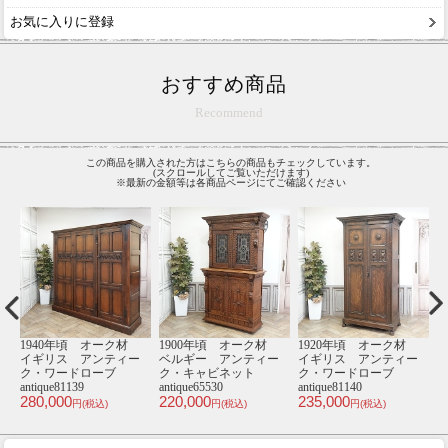
お気に入りに登録
おすすめ商品
Recommend
この商品を購入された方はこちらの商品もチェックしています。
(スクロールしてご覧いただけます)
※最新の金額等は各商品ページにてご確認ください
1940年頃 オーク材
1900年頃 オーク材
1920年頃 オーク材
19
イギリス アンティー
ベルギー アンティー
イギリス アンティー
フラ
ク・ワードローブ
ク・キャビネット
ク・ワードローブ
ク
antique81139
antique65530
antique81140
antiq
280,000
220,000
235,000
220
円(税込)
円(税込)
円(税込)