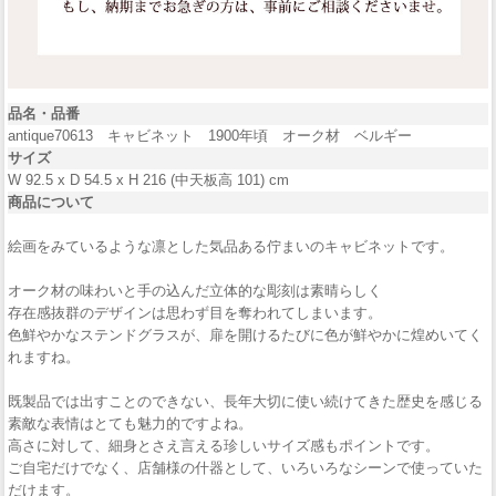
品名・品番
antique70613 キャビネット 1900年頃 オーク材 ベルギー
サイズ
W 92.5 x D 54.5 x H 216 (中天板高 101) cm
商品について
絵画をみているような凛とした気品ある佇まいのキャビネットです。
オーク材の味わいと手の込んだ立体的な彫刻は素晴らしく
存在感抜群のデザインは思わず目を奪われてしまいます。
色鮮やかなステンドグラスが、扉を開けるたびに色が鮮やかに煌めいてく
れますね。
既製品では出すことのできない、長年大切に使い続けてきた歴史を感じる
素敵な表情はとても魅力的ですよね。
高さに対して、細身とさえ言える珍しいサイズ感もポイントです。
ご自宅だけでなく、店舗様の什器として、いろいろなシーンで使っていた
だけます。