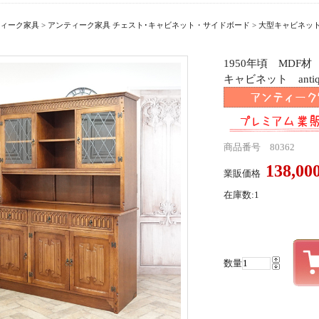
ィーク家具
>
アンティーク家具 チェスト･キャビネット・サイドボード
>
大型キャビネッ
1950年頃 MDF
キャビネット antiqu
商品番号 80362
138,0
業販価格
在庫数:1
数量