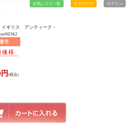
お気に入り一覧
マイページ
ログイン
ト
材 イギリス アンティーク・
e80362
00円
(税込)