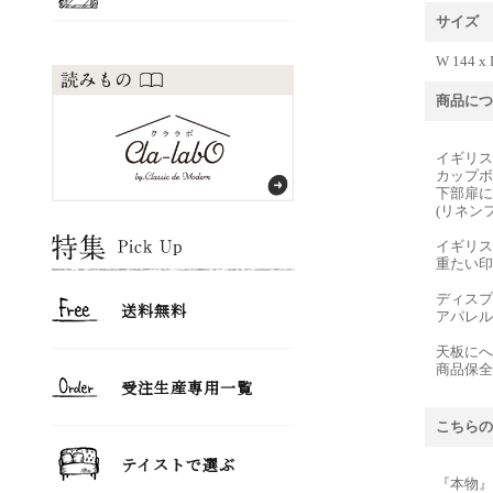
サイズ
W 144 x 
商品につ
イギリス
カップボ
下部扉に
(リネン
イギリス
重たい印
ディスプ
アパレル
天板にへ
商品保全
こちらの
『本物』