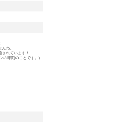
！
せんね。
施されています！
ンの彫刻のことです。)