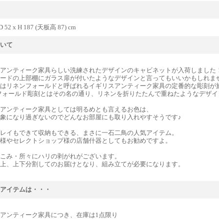
D 52 x H 187 (天板高 87) cm
いて
アンティーク家具らしい洗練されたデザインのキャビネットが入荷しました
ードの上部棚にガラス扉が付いたようなデザインと言ってもいいかもしれま
はリネンフォールドと呼ばれるイギリスアンティーク家具の定番的な彫刻が
フォールド彫刻とはその名の通り、リネンを折りたたんで重ねたようなデザイ
アンティーク家具としては明るめとも言えるお色は、
象になり過ぎないのでどんなお部屋にも取り入れやすそうです♪
レイもできて収納もできる、まさに一石二鳥の人気アイテム。
様やセレクトショップ様の店舗什器としてもお勧めですよ。
こみ・所々にハリの剥がれがございます。
上、上下分割してのお届けとなり、組み立てが必要になります。
アイテムは・・・
アンティーク家具につき、在庫は1点限り