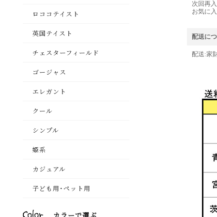
次回再入
お気に入
配送につ
配送:家