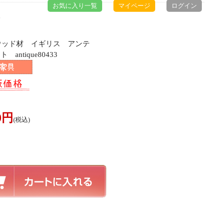
お気に入り一覧
マイページ
ログイン
ト
ズウッド材 イギリス アンテ
ntique80433
00円
(税込)