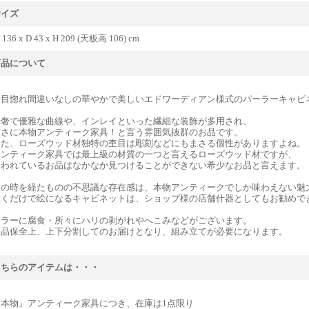
サイズ
 136 x D 43 x H 209 (天板高 106) cm
商品について
一目惚れ間違いなしの華やかで美しいエドワーディアン様式のパーラーキャビ
華奢で優雅な曲線や、インレイといった繊細な装飾が多用され、
まさに本物アンティーク家具！と言う雰囲気抜群のお品です。
また、ローズウッド材独特の杢目は彫刻などにもまさる個性がありますよね。
アンティーク家具では最上級の材質の一つと言えるローズウッド材ですが、
使われているお品はなかなか見つけることができない希少なお品と言えます。
この時を経たものの不思議な存在感は、本物アンティークでしか味わえない魅
置くだけで絵になるキャビネットは、ショップ様の店舗什器としてもお勧めで
ミラーに腐食・所々にハリの剥がれやへこみなどがございます。
商品保全上、上下分割してのお届けとなり、組み立てが必要になります。
こちらのアイテムは・・・
『本物』アンティーク家具につき、在庫は1点限り