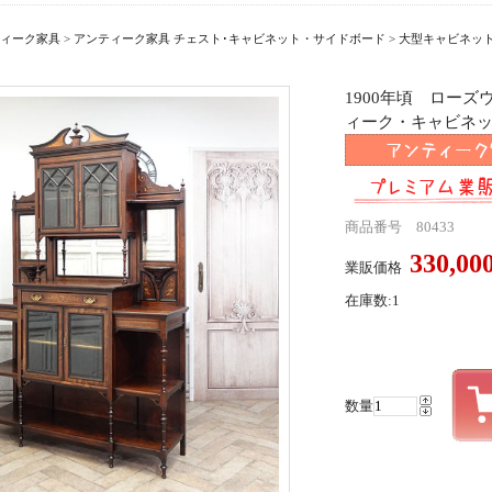
ィーク家具
>
アンティーク家具 チェスト･キャビネット・サイドボード
>
大型キャビネッ
1900年頃 ロー
ィーク・キャビネット a
商品番号 80433
330,0
業販価格
在庫数:1
数量