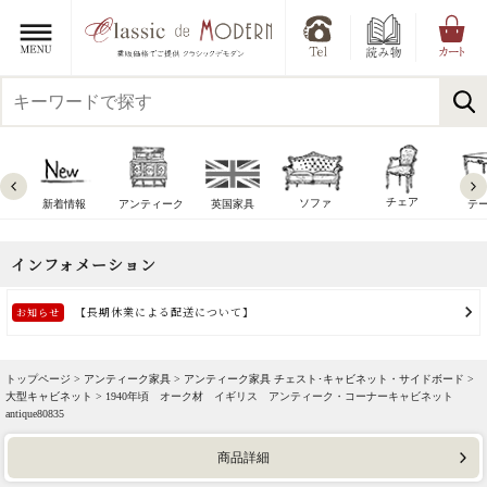
チェア
ソファ
新着情報
アンティーク
英国家具
テ
トップページ >
アンティーク家具
>
アンティーク家具 チェスト･キャビネット・サイドボード
>
大型キャビネット
> 1940年頃 オーク材 イギリス アンティーク・コーナーキャビネット
antique80835
商品詳細