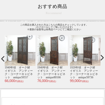
おすすめ商品
Recommend
この商品を購入された方はこちらの商品もチェックしています。
(スクロールしてご覧いただけます)
※最新の金額等は各商品ページにてご確認ください
材
1940年頃 オーク材
1940年頃 オーク材
1920年頃 オーク材
1
ー
イギリス アンティー
イギリス アンティー
イギリス アンティー
ネ
ク・コーナーキャビネ
ク・コーナーキャビネ
ク・コーナーキャビネ
ット antique59557
ット antique80166
ット antique59736
ッ
66,000
76,000
99,000
7
円(税込)
円(税込)
円(税込)