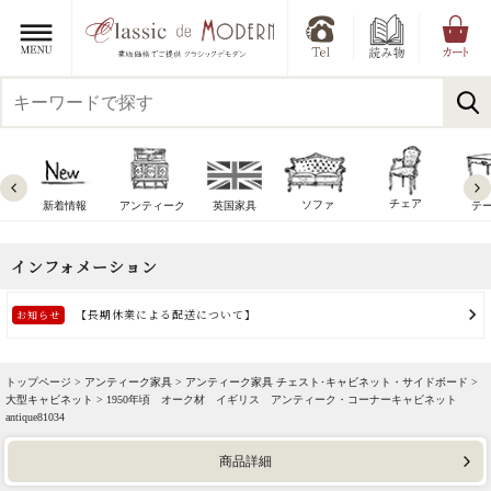
チェア
ソファ
新着情報
アンティーク
英国家具
テ
トップページ >
アンティーク家具
>
アンティーク家具 チェスト･キャビネット・サイドボード
>
大型キャビネット
> 1950年頃 オーク材 イギリス アンティーク・コーナーキャビネット
antique81034
商品詳細