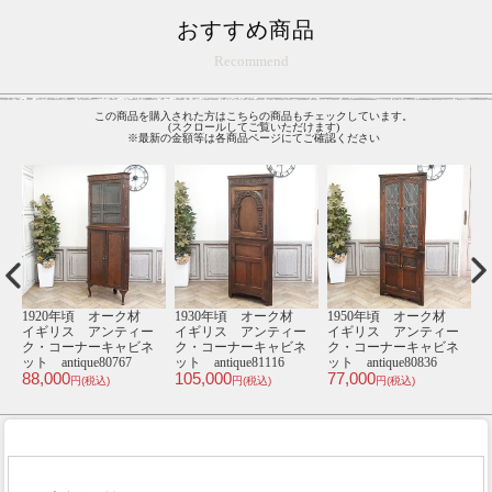
おすすめ商品
Recommend
この商品を購入された方はこちらの商品もチェックしています。
(スクロールしてご覧いただけます)
※最新の金額等は各商品ページにてご確認ください
オーク材
1950年頃 オーク材
1940年頃 オーク材
1940年頃 オーク
ンティー
イギリス アンティー
イギリス アンティー
イギリス アンティ
キャビネ
ク・コーナーキャビネ
ク・コーナーキャビネ
ク・サイドボード
116
ット antique80836
ット antique81007
antique81081
77,000
79,000
250,000
)
円(税込)
円(税込)
円(税込)