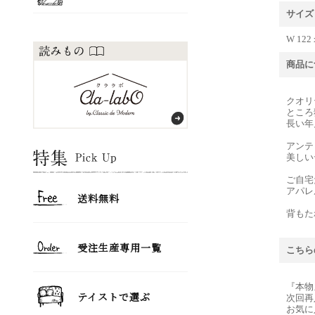
サイズ
W 122
商品に
クオリ
ところ
長い年
アンテ
美しい
ご自宅
アパレ
背もた
こちら
『本物
次回再
お気に