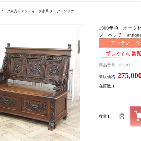
ィーク家具
>
アンティーク家具 チェア・ソファ
1900年頃 オー
ク・ベンチ antique
商品番号 65192
275,0
業販価格
在庫数:1
数量