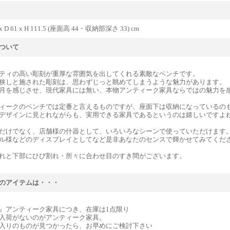
 x D 61 x H 111.5 (座面高 44・収納部深さ 33) cm
ついて
ティの高い彫刻が重厚な雰囲気を出してくれる素敵なベンチです。
狭しと施された彫刻は、思わずじっと眺めてしまうような魅力があります。
月を感じさせ、現代家具には無い、本物アンティーク家具ならではの魅力を
ィークのベンチでは定番と言えるものですが、座面下は収納になっているの
デザインに見とれながらも、実用できる家具であるというのは嬉しいですよ
だけでなく、店舗様の什器として、いろいろなシーンで使っていただけます
ル様などのディスプレイとしてなど是非あなたのセンスで輝かせてみてくだ
れと下部にひび割れ・所々に合わせ目のすき間がございます。
のアイテムは・・・
』アンティーク家具につき、在庫は1点限り
入荷がないのがアンティーク家具。
入りのものが見つかったら、お早めにご検討下さい