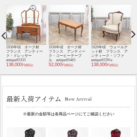
ナ
1930年頃 オーク材
1930年頃 オーク材
1930年頃 オーク材
1
ア
フランス アンティー
フランス アンティー
イギリス アンティー
ァ
ク・ネストテーブル
ク・スツール
ク・ダイニングテーブ
antique65500b
antique65631a
ル antique80769
ル
49,000
43,000
115,000
6
円(税込)
円(税込)
円(税込)