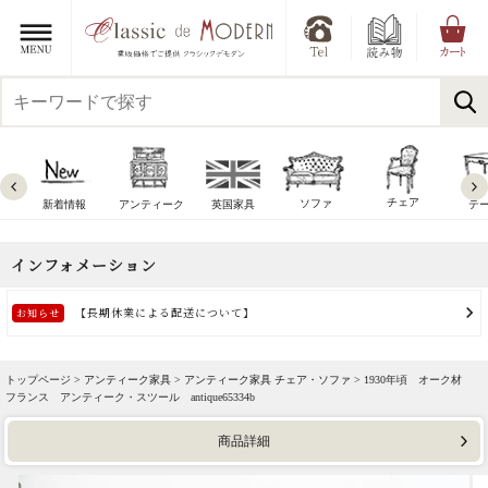
チェア
ソファ
新着情報
アンティーク
英国家具
テ
トップページ >
アンティーク家具
>
アンティーク家具 チェア・ソファ
> 1930年頃 オーク材
フランス アンティーク・スツール antique65334b
商品詳細