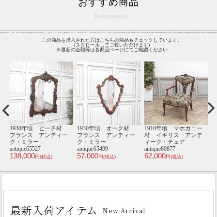
おすすめ商品
Recommend
この商品を購入された方はこちらの商品もチェックしています。
(スクロールしてご覧いただけます)
※最新の金額等は各商品ページにてご確認ください
ー
シングルチェア･アンテ
1920年頃 オーク材
1910年頃 マホガニー
1
テ
ィークテイスト TB3-
イギリス アンティー
材 イギリス アンテ
10P58B
ク・ワードローブ
ィーク・チェア
49,800
antique81140
antique80555a
an
円(税込)
235,000
49,000
3
円(税込)
円(税込)