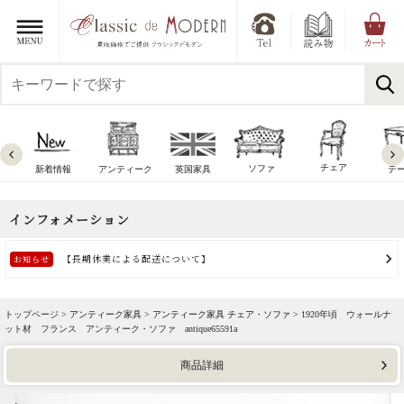
チェア
ソファ
新着情報
アンティーク
英国家具
テ
トップページ >
アンティーク家具
>
アンティーク家具 チェア・ソファ
> 1920年頃 ウォールナ
ット材 フランス アンティーク・ソファ antique65591a
商品詳細