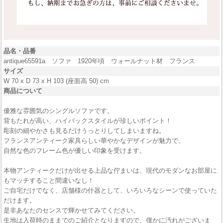
品名・品番
antique65591a ソファ 1920年頃 ウォールナット材 フランス
サイズ
W 70 x D 73 x H 103 (座面高 50) cm
商品について
優雅な雰囲気のシングルソファです。
背もたれが高い、ハイバックスタイルが珍しいポイント！
彫刻の細やかさも見るだけうっとりしてしまいますね。
フランスアンティーク家具らしい華やかなデザインが魅力で、
自然な色のフレーム色が優しい印象を受けます。
本物アンティークだけが出せる上品な佇まいは、現代のモダンなお部屋に
もマッチすること間違いなし！
ご自宅だけでなく、店舗様の什器として、いろいろなシーンで使っていた
だけます。
是非あなたのセンスで輝かせてみてください。
生地は入荷時のままでのご紹介となりますので、僅かに汚れがございま