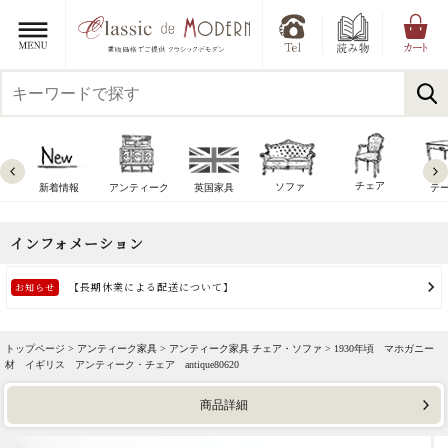
チェア
ソファ
新着情報
アンティーク
英国家具
テ
トップページ >
アンティーク家具
>
アンティーク家具 チェア・ソファ
> 1930年頃 マホガニー
材 イギリス アンティーク・チェア antique80620
商品詳細