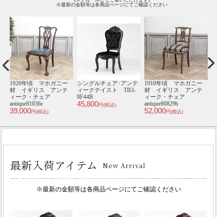
※最新の金額等は各商品ページにてご確認ください
材
1920年頃 マホガニー
シングルチェア･アンテ
1910年頃 マホガニー
1
ー
材 イギリス アンテ
ィークテイスト TB3-
材 イギリス アンテ
ィーク・チェア
8F44B
ィーク・チェア
45,800
antique81036c
antique80829b
an
円(税込)
39,000
52,000
8
円(税込)
円(税込)