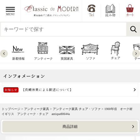
チェア
ソファ
新着情報
アンティーク
英国家具
テ
トップページ >
アンティーク家具
>
アンティーク家具 チェア・ソファ
> 1900年頃 オーク材
イギリス アンティーク・チェア antique80644a
商品詳細