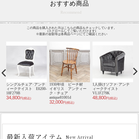
おすすめ商品
Recommend
この商品を購入された方はこちらの商品もチェックしています。
(スクロールしてご覧いただけます)
※最新の金額等は各商品ページにてご確認ください
テ
1900年頃 マホガニー
シングルチェア･アンテ
シングルチェア･アンテ
材 イギリス アンテ
ィークテイスト TB3-
ィークテイスト TB8-
ィ
ィーク・チェア
18F237B
8P32B
8
45,800
46,800
4
antique81079
円(税込)
円(税込)
95,000
円(税込)