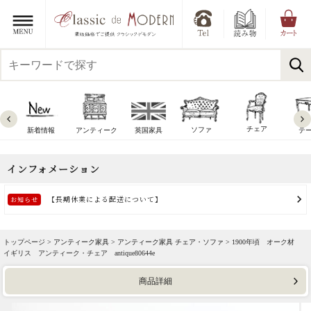
チェア
ソファ
新着情報
アンティーク
英国家具
テ
トップページ >
アンティーク家具
>
アンティーク家具 チェア・ソファ
> 1900年頃 オーク材
イギリス アンティーク・チェア antique80644e
商品詳細