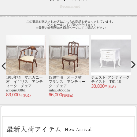
Recommend
この商品を購入された方はこちらの商品もチェックしています。
(スクロールしてご覧いただけます)
※最新の金額等は各商品ページにてご確認ください
1910年頃 オーク材
チェスト･アンティーク
2.5人掛けソファ･アンテ
3
フランス アンティー
テイスト TB1-18
ィークテイスト E1167-
ィ
39,800
ク・チェア
2.5-18F279B
VC
円(税込)
98,800
94
antique65553a
円(税込)
66,000
円(税込)